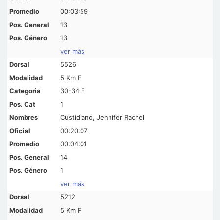
00:03:59
13
13
ver más
5526
5 Km F
30-34 F
1
Custidiano, Jennifer Rachel
00:20:07
00:04:01
14
1
ver más
5212
5 Km F