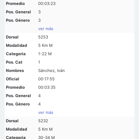
00:03:23
3
3
ver más
5253
5 Km M
1-22 M
1
Sánchez, Iván
00:17:55
00:03:35
4
4
ver más
5232
5 Km M
30-34 M