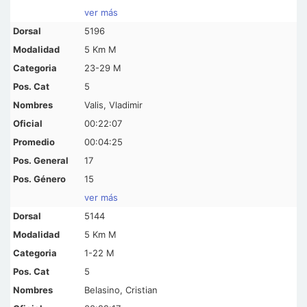
ver más
5196
5 Km M
23-29 M
5
Valis, Vladimir
00:22:07
00:04:25
17
15
ver más
5144
5 Km M
1-22 M
5
Belasino, Cristian