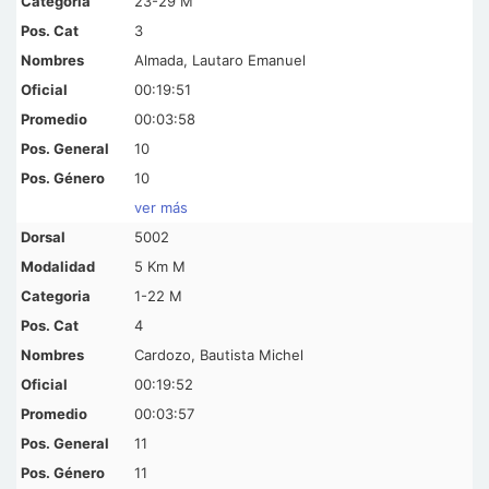
23-29 M
3
Almada, Lautaro Emanuel
00:19:51
00:03:58
10
10
ver más
5002
5 Km M
1-22 M
4
Cardozo, Bautista Michel
00:19:52
00:03:57
11
11