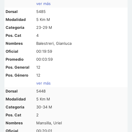
ver más
5485
5 Km M
23-29 M
4
Balestreri, Gianluca
00:19:59
00:03:59
12
12
ver más
5448
5 Km M
30-34 M
2
Mansilla, Uriel
00:20:01