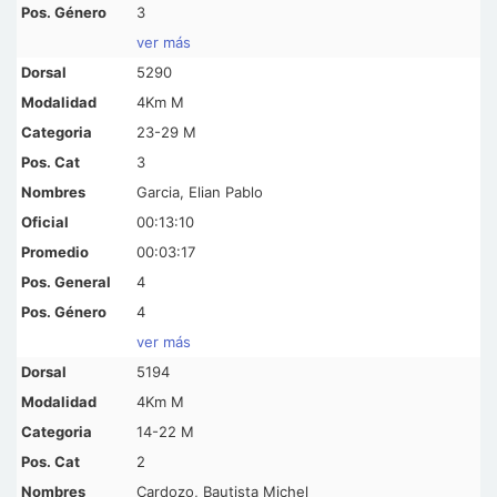
3
ver más
5290
4Km M
23-29 M
3
Garcia, Elian Pablo
00:13:10
00:03:17
4
4
ver más
5194
4Km M
14-22 M
2
Cardozo, Bautista Michel