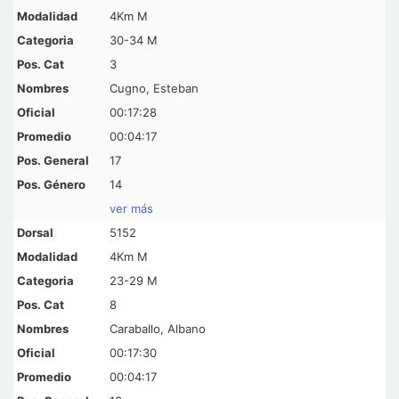
4Km M
30-34 M
3
Cugno, Esteban
00:17:28
00:04:17
17
14
ver más
5152
4Km M
23-29 M
8
Caraballo, Albano
00:17:30
00:04:17