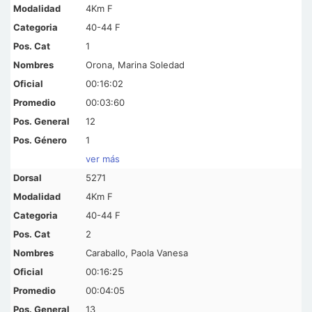
4Km F
40-44 F
1
Orona, Marina Soledad
00:16:02
00:03:60
12
1
ver más
5271
4Km F
40-44 F
2
Caraballo, Paola Vanesa
00:16:25
00:04:05
13