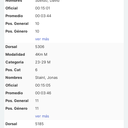
Sueldo, David
00:15:01
00:03:44
10
10
ver más
5306
4Km M
23-29 M
6
Stainl, Jonas
00:15:05
00:03:46
11
11
ver más
5185