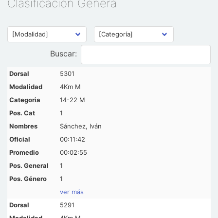
Clasificación General
Buscar:
5301
4Km M
14-22 M
1
Sánchez, Iván
00:11:42
00:02:55
1
1
ver más
5291
4Km M