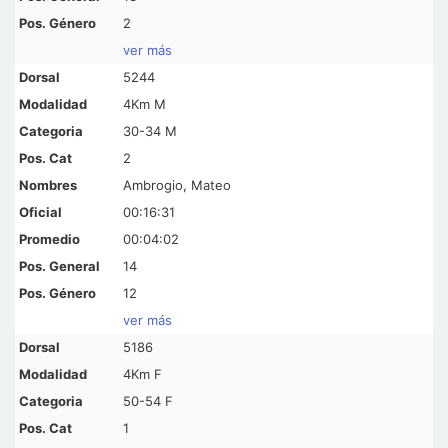
2
ver más
5244
4Km M
30-34 M
2
Ambrogio, Mateo
00:16:31
00:04:02
14
12
ver más
5186
4Km F
50-54 F
1