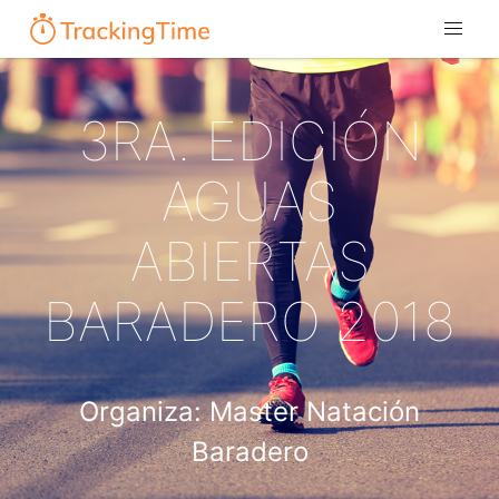
3RA. EDICIÓN
AGUAS
ABIERTAS
BARADERO 2018
Organiza: Master Natación
Baradero