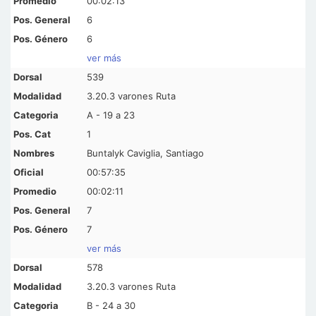
00:02:13
6
6
ver más
539
3.20.3 varones Ruta
A - 19 a 23
1
Buntalyk Caviglia, Santiago
00:57:35
00:02:11
7
7
ver más
578
3.20.3 varones Ruta
B - 24 a 30