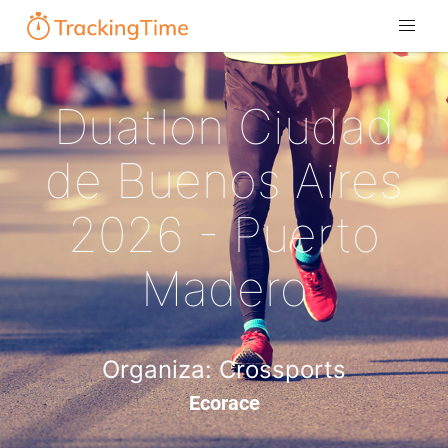
Duatlon Ciudad
de Buenos Aires
2026 - Puerto
Madero
Organiza: Crossports
Ecorace