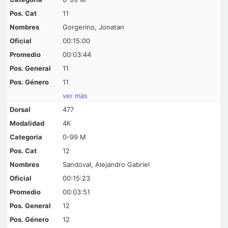
11
Gorgerino, Jonatan
00:15:00
00:03:44
11
11
ver más
477
4K
0-99 M
12
Sandoval, Alejandro Gabriel
00:15:23
00:03:51
12
12