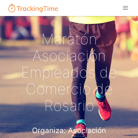
Maratón
Asociación
Empleados de
Comercio de
Rosario
Organiza: Asociación