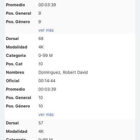
00:03:39
9
9
ver más
68
4K
0-99 M
10
Dominguez, Robert David
00:14:44
00:03:39
10
10
ver más
57
4K
0-99 M