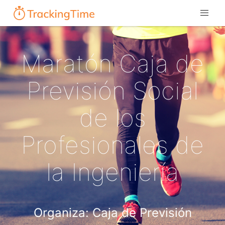
Maratón Caja de
Previsión Social
de los
Profesionales de
la Ingeniería
Organiza: Caja de Previsión