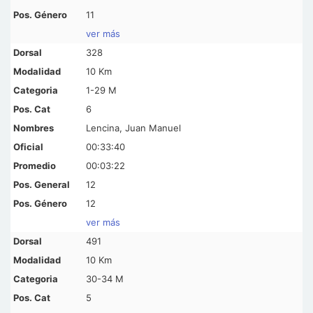
11
ver más
328
10 Km
1-29 M
6
Lencina, Juan Manuel
00:33:40
00:03:22
12
12
ver más
491
10 Km
30-34 M
5