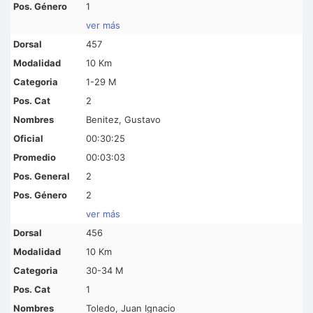
1
ver más
457
10 Km
1-29 M
2
Benitez, Gustavo
00:30:25
00:03:03
2
2
ver más
456
10 Km
30-34 M
1
Toledo, Juan Ignacio