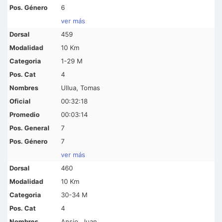
6
ver más
459
10 Km
1-29 M
4
Ullua, Tomas
00:32:18
00:03:14
7
7
ver más
460
10 Km
30-34 M
4
Ansio, Juan