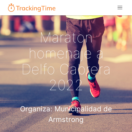
Maraton
homenaje a
Delfo Cabrera
2022
Organiza: Municipalidad de
Armstrong