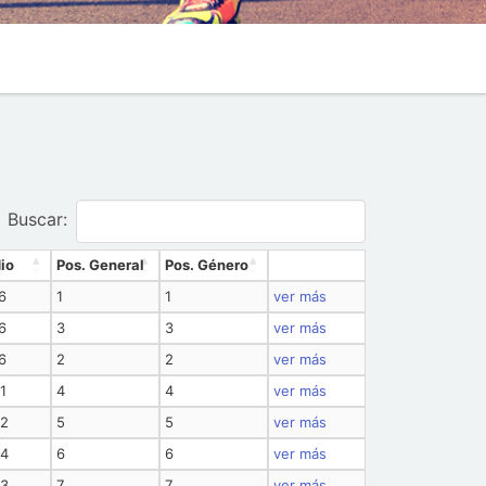
Buscar:
io
Pos. General
Pos. Género
6
1
1
ver más
6
3
3
ver más
6
2
2
ver más
1
4
4
ver más
22
5
5
ver más
24
6
6
ver más
43
7
7
ver más