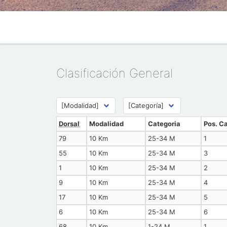
Clasificación General
Dorsal
Modalidad
Categoria
Pos. C
79
10 Km
25-34 M
1
55
10 Km
25-34 M
3
1
10 Km
25-34 M
2
9
10 Km
25-34 M
4
17
10 Km
25-34 M
5
6
10 Km
25-34 M
6
68
10 Km
1-24 M
1