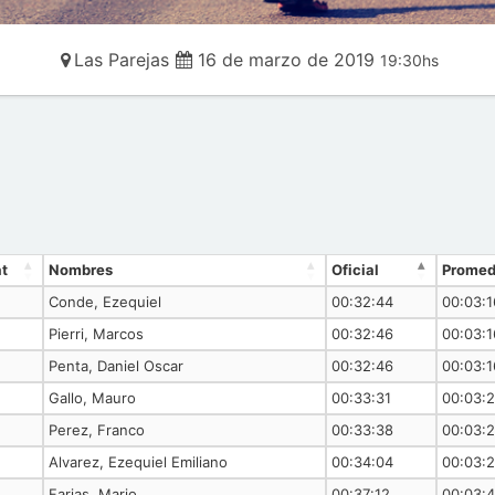
Las Parejas
16 de marzo de 2019
19:30hs
at
Nombres
Oficial
Promed
Conde, Ezequiel
00:32:44
00:03:1
Pierri, Marcos
00:32:46
00:03:1
Penta, Daniel Oscar
00:32:46
00:03:1
Gallo, Mauro
00:33:31
00:03:2
Perez, Franco
00:33:38
00:03:
Alvarez, Ezequiel Emiliano
00:34:04
00:03:
Farias, Mario
00:37:12
00:03: