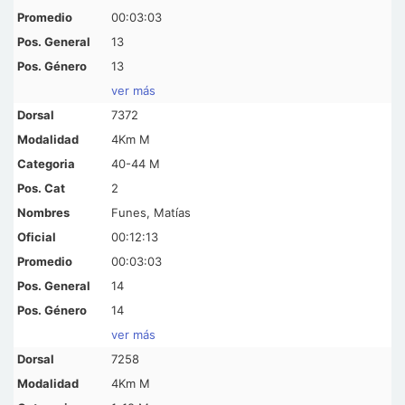
00:03:03
13
13
ver más
7372
4Km M
40-44 M
2
Funes, Matías
00:12:13
00:03:03
14
14
ver más
7258
4Km M