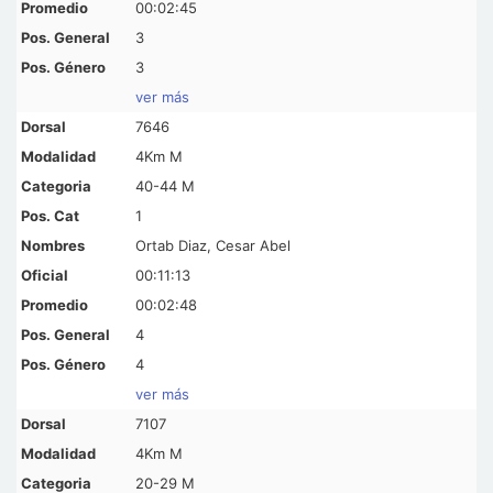
00:02:45
3
3
ver más
7646
4Km M
40-44 M
1
Ortab Diaz, Cesar Abel
00:11:13
00:02:48
4
4
ver más
7107
4Km M
20-29 M