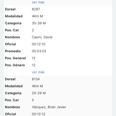
ver más
8287
4Km M
35-39 M
2
Casini, David
00:12:10
00:03:02
12
12
ver más
8134
4Km M
20-29 M
5
Vázquez, Brian Javier
00:12:12