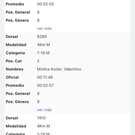
00:02:55
8
8
ver más
8289
4Km M
1-19 M
2
Molina Astier, Valentino
00:11:49
00:02:57
9
9
ver más
7410
4Km M
1-19 M