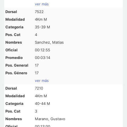
ver más
7522
4Km M
35-39 M
4
Sanchez, Matias
00:12:55
00:03:14
17
17
ver más
7210
4Km M
40-44 M
3
Marano, Gustavo
00:13:00