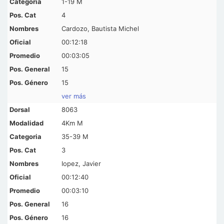
1-19 M
4
Cardozo, Bautista Michel
00:12:18
00:03:05
15
15
ver más
8063
4Km M
35-39 M
3
Iopez, Javier
00:12:40
00:03:10
16
16