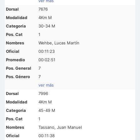
ver más
7676
4Km M
30-34 M
1
Wehbe, Lucas Martín
00:11:23
00:02:51
7
7
ver más
7996
4Km M
45-49 M
1
Tassano, Juan Manuel
00:11:38