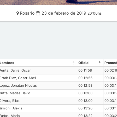
Rosario
23 de febrero de 2019
20:00hs
Nombres
Oficial
Promed
Penta, Daniel Oscar
00:11:58
00:02:
Ortab Diaz, Cesar Abel
00:12:56
00:03:1
Lopez, Jonatan Nicolas
00:12:58
00:03:1
Buffa, Matias David
00:13:00
00:03:1
Olivera, Elias
00:13:00
00:03:1
Simioni, Alexis
00:13:20
00:03:1
Farías, Mario
00:13:22
00:03: