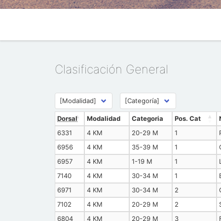
Clasificación General
Dorsal
Modalidad
Categoria
Pos. Cat
6331
4 KM
20-29 M
1
6956
4 KM
35-39 M
1
6957
4 KM
1-19 M
1
7140
4 KM
30-34 M
1
6971
4 KM
30-34 M
2
7102
4 KM
20-29 M
2
6804
4 KM
20-29 M
3