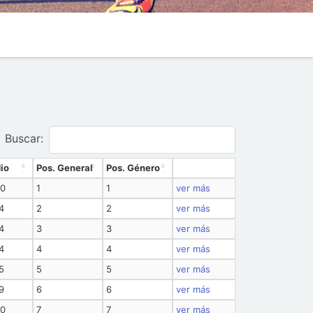
Buscar:
io
Pos. General
Pos. Género
60
1
1
ver más
4
2
2
ver más
4
3
3
ver más
4
4
4
ver más
5
5
5
ver más
9
6
6
ver más
20
7
7
ver más