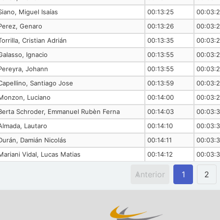
Siano, Miguel Isaías
00:13:25
00:03:2
Perez, Genaro
00:13:26
00:03:2
Torrilla, Cristian Adrián
00:13:35
00:03:
Galasso, Ignacio
00:13:55
00:03:
Pereyra, Johann
00:13:55
00:03:
Capellino, Santiago Jose
00:13:59
00:03:
Monzon, Luciano
00:14:00
00:03:
Berta Schroder, Emmanuel Rubèn Ferna
00:14:03
00:03:3
Almada, Lautaro
00:14:10
00:03:
Durán, Damián Nicolás
00:14:11
00:03:
Mariani Vidal, Lucas Matias
00:14:12
00:03:
Anterior
1
2