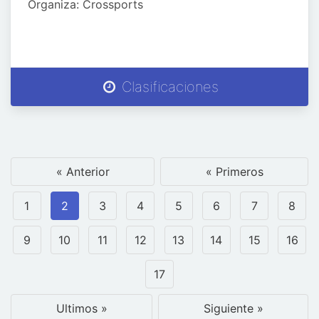
Organiza: Crossports
Clasificaciones
« Anterior
« Primeros
1
2
3
4
5
6
7
8
9
10
11
12
13
14
15
16
17
Ultimos »
Siguiente »